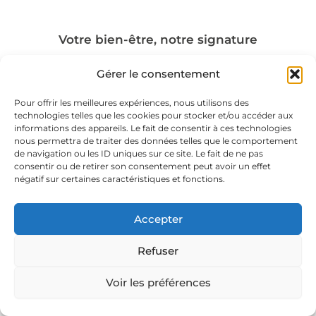
Votre bien-être, notre signature
Gérer le consentement
F
I
a
n
Pour offrir les meilleures expériences, nous utilisons des
c
s
technologies telles que les cookies pour stocker et/ou accéder aux
e
t
informations des appareils. Le fait de consentir à ces technologies
b
a
nous permettra de traiter des données telles que le comportement
o
g
de navigation ou les ID uniques sur ce site. Le fait de ne pas
o
r
consentir ou de retirer son consentement peut avoir un effet
k
a
négatif sur certaines caractéristiques et fonctions.
m
CGV
Accepter
Politique de confidentialité
Refuser
Mentions légales
Voir les préférences
site crée avec❤️par Unikalys
© Capris Beauté 2026